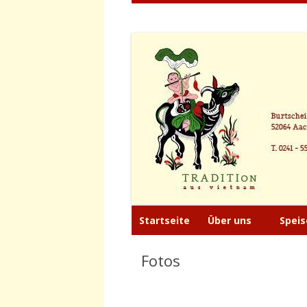
Tradition aus Viet
Restaurant
Startseite
Über uns
Speis
Fotos